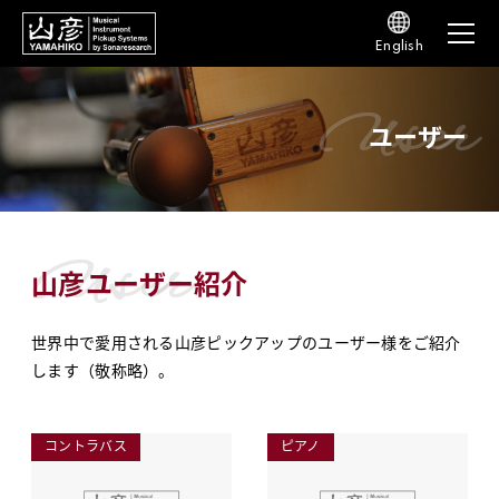
English
user
ユーザー
user
山彦ユーザー紹介
世界中で愛用される山彦ピックアップのユーザー様をご紹介
します（敬称略）。
コントラバス
ピアノ